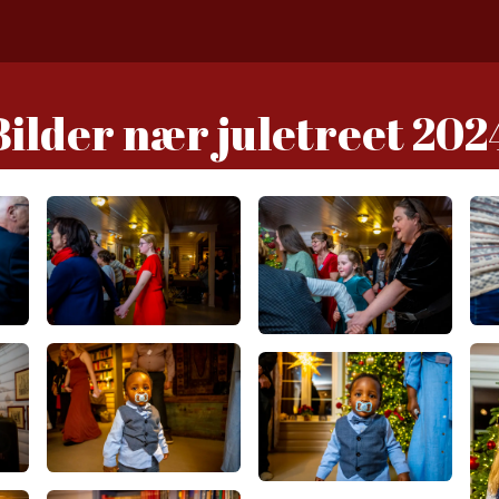
i
Bli sponsor eller frivillig
Bilder nær juletreet 202