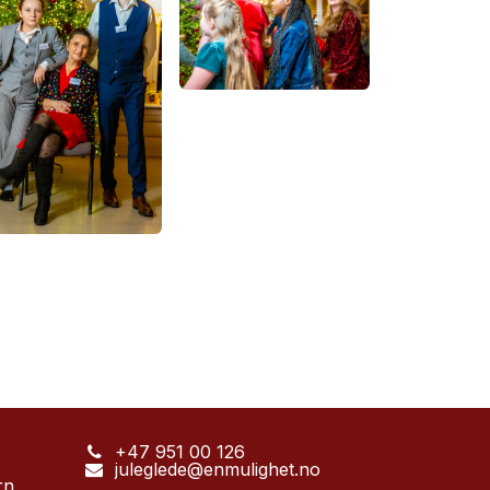
+47 951 00 126
juleglede@enmulighet.no
rn,