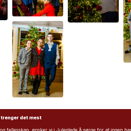
 trenger det mest
g fellesskap, ønsker vi i Juleglede å sørge for at ingen ba