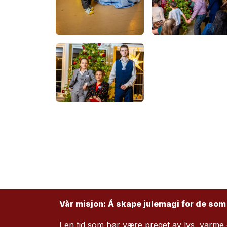
Vår misjon: Å skape julemagi for de som
I en tid som bør være preget av lys, varme o